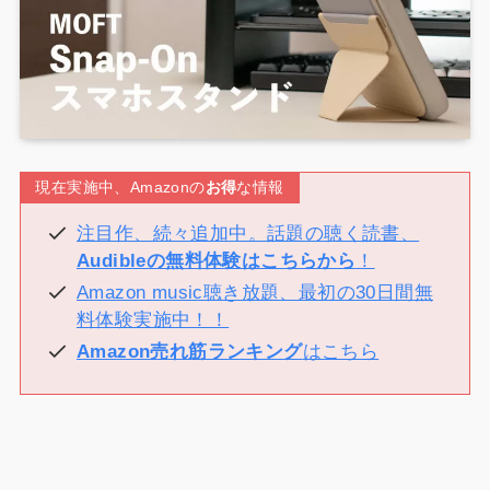
現在実施中、Amazonの
お得
な情報
注目作、続々追加中。話題の聴く読書、
Audibleの無料体験はこちらから
！
Amazon music聴き放題、最初の30日間無
料体験実施中！！
Amazon売れ筋ランキング
はこちら