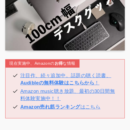
現在実施中、Amazonの
お得
な情報
注目作、続々追加中。話題の聴く読書、
Audibleの無料体験はこちらから
！
Amazon music聴き放題、最初の30日間無
料体験実施中！！
Amazon売れ筋ランキング
はこちら