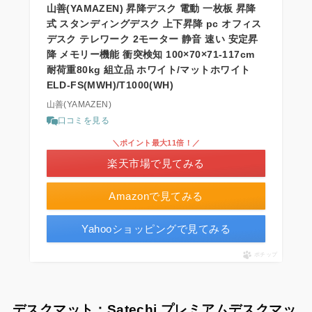
山善(YAMAZEN) 昇降デスク 電動 一枚板 昇降
式 スタンディングデスク 上下昇降 pc オフィス
デスク テレワーク 2モーター 静音 速い 安定昇
降 メモリー機能 衝突検知 100×70×71-117cm
耐荷重80kg 組立品 ホワイト/マットホワイト
ELD-FS(MWH)/T1000(WH)
山善(YAMAZEN)
口コミを見る
＼ポイント最大11倍！／
楽天市場で見てみる
Amazonで見てみる
Yahooショッピングで見てみる
ポチップ
デスクマット：Satechi プレミアムデスクマッ