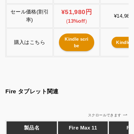
¥51,980円
セール価格(割引
¥14,980
率)
(
13%off
)
Kindle scri
購入はこちら
Kindle
be
Fire タブレット関連
スクロールできます
製品名
Fire Max 11
Fir