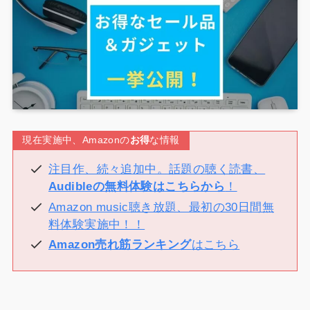
現在実施中、Amazonの
お得
な情報
注目作、続々追加中。話題の聴く読書、
Audibleの無料体験はこちらから
！
Amazon music聴き放題、最初の30日間無
料体験実施中！！
Amazon売れ筋ランキング
はこちら