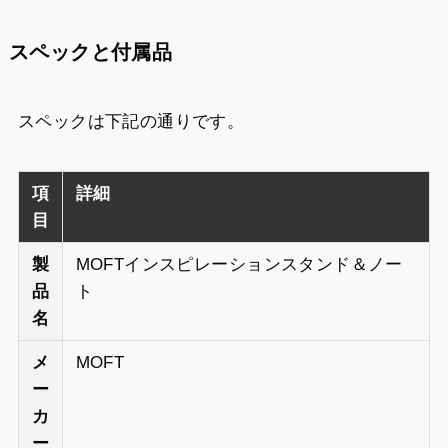
スペックと付属品
スペックは下記の通りです。
項
詳細
目
製
MOFTインスピレーションスタンド＆ノー
品
ト
名
メ
MOFT
ー
カ
ー