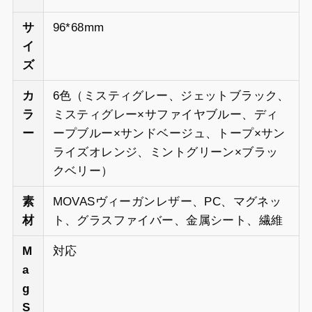
サ
96*68mm
イ
ズ
カ
6色（ミスティグレー、ジェットブラック、
ラ
ミスティグレー×サファイヤブルー、ディ
ー
ープブルー×サンドベージュ、トープ×サン
ライズオレンジ、ミントグリーン×ブラッ
クベリー）
素
MOVASヴィーガンレザー、PC、マグネッ
材
ト、グラスファイバー、金属シート、繊維
M
対応
a
g
S