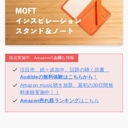
現在実施中、Amazonの
お得
な情報
注目作、続々追加中。話題の聴く読書、
Audibleの無料体験はこちらから
！
Amazon music聴き放題、最初の30日間無
料体験実施中！！
Amazon売れ筋ランキング
はこちら