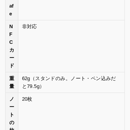
af
e
N
非対応
F
C
カ
ー
ド
重
62g（スタンドのみ。ノート・ペン込みだ
量
と79.5g）
ノ
20枚
ー
ト
の