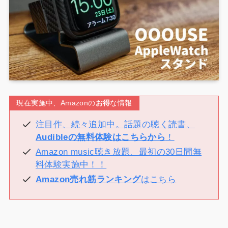
現在実施中、Amazonの
お得
な情報
注目作、続々追加中。話題の聴く読書、
Audibleの無料体験はこちらから
！
Amazon music聴き放題、最初の30日間無
料体験実施中！！
Amazon売れ筋ランキング
はこちら