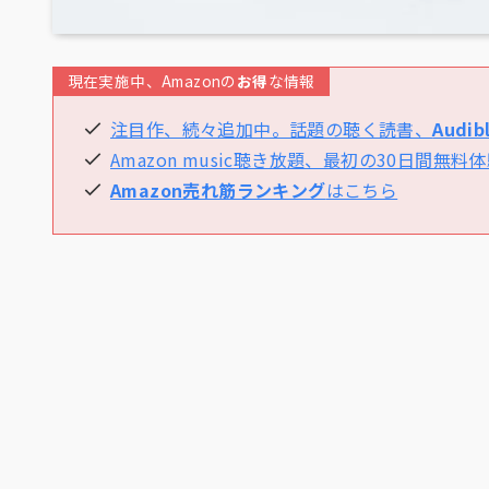
現在実施中、Amazonの
お得
な情報
注目作、続々追加中。話題の聴く読書、
Aud
Amazon music聴き放題、最初の30日間無
Amazon売れ筋ランキング
はこちら