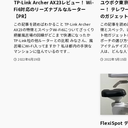
TP-Link Archer AX23レビュー！ Wi-
ユウボク東京
Fi6対応のリーズナブルなルーター
ー！ テレワ
【PR】
のガジェット
この記事を読めばわかること TP-Link Archer
この記事を読め
AX23の特徴とスペックWi-Fi6についてざっくり
徴とスペック、
把握風呂場の回線がどこまで快適になったか
ト他ガジェット
TP-Link社の他ルーターとの比較 みなさん、風
ポーチの選び方
呂場にWi-Fi入ってますか？ 私は都内の手狭な
アイテムデイズ
マンションに住んでいるのです...
人は、どんな人？ 
2022年6月19日
2022年5月15日
FlexiSpo