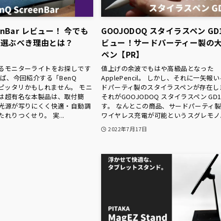
eenBar レビュー！ 今でも
GOOJODOQ スタイラスペン GD1
を選ぶべき理由とは？
ビュー！サードパーティー製の
ペン【PR】
るモニターライトをお探しです
値上げの余波でもはや高級品となった
ば、今回紹介する「BenQ
ApplePencil。 しかし、それに一矢報
r」がピッタリかもしれません。 モニ
ドパーティ製のスタイラスペンが存在し
は超有名な本製品は、取付簡
それがGOOJODOQ スタイラスペン GD
光源が写りにくく快適・自動調
す。 なんとこの商品、サードパーティ
れりつくせり。 実...
ワイヤレス充電が可能というスグレモノ。 
2022年7月17日