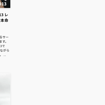
3 レ
大本命
いるサー
ます。
13で
製ながら
...