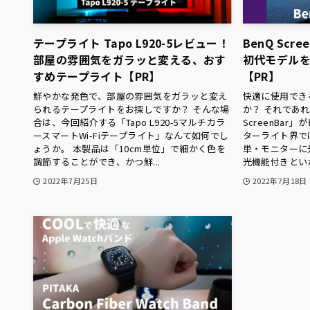
テープライト Tapo L920-5レビュー！
BenQ Scr
部屋の雰囲気をガラッと変える、おす
初代モデル
すめテープライト【PR】
【PR】
鮮やかな発色で、部屋の雰囲気をガラッと変え
快適に使用でき
られるテープライトをお探しですか？ そんな場
か？ それであれ
合は、今回紹介する「Tapo L920-5マルチカラ
ScreenBa
ースマートWi-Fiテープライト」なんて如何でし
ターライト界で
ょうか。 本製品は「10cm単位」で細かく色を
単・モニターに
調節することができ、かつ鮮...
光機能付きといた
2022年7月25日
2022年7月18日