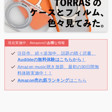
現在実施中、Amazonの
お得
な情報
注目作、続々追加中。話題の聴く読書、
Audibleの無料体験はこちらから
！
Amazon music聴き放題、最初の30日間無
料体験実施中！！
Amazon売れ筋ランキング
はこちら