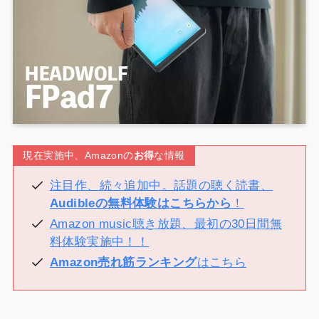
現在実施中、Amazonの
お得
な情報
注目作、続々追加中。話題の聴く読書、
Audibleの無料体験はこちらから
！
Amazon music聴き放題、最初の30日間無
料体験実施中！！
Amazon売れ筋ランキング
はこちら