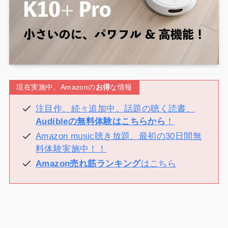
現在実施中、Amazonの
お得
な情報
注目作、続々追加中。話題の聴く読書、
Audibleの無料体験はこちらから
！
Amazon music聴き放題、最初の30日間無
料体験実施中！！
Amazon売れ筋ランキング
はこちら