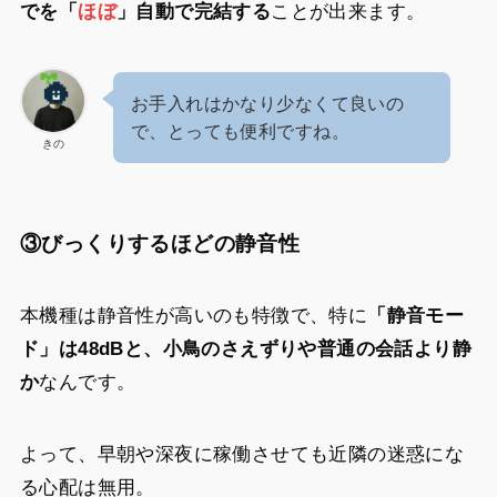
でを「
ほぼ
」自動で完結する
ことが出来ます。
お手入れはかなり少なくて良いの
で、とっても便利ですね。
きの
③びっくりするほどの静音性
本機種は静音性が高いのも特徴で、特に
「静音モー
ド」は48dBと、小鳥のさえずりや普通の会話より静
か
なんです。
よって、早朝や深夜に稼働させても近隣の迷惑にな
る心配は無用。