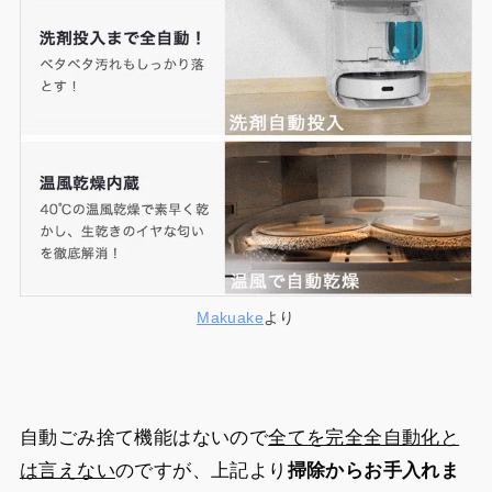
Makuake
より
自動ごみ捨て機能はないので
全てを完全全自動化と
は言えない
のですが、上記より
掃除からお手入れま