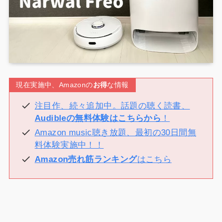
現在実施中、Amazonの
お得
な情報
注目作、続々追加中。話題の聴く読書、
Audibleの無料体験はこちらから
！
Amazon music聴き放題、最初の30日間無
料体験実施中！！
Amazon売れ筋ランキング
はこちら