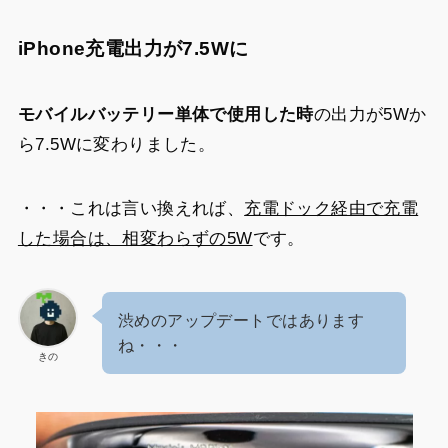
iPhone充電出力が7.5Wに
モバイルバッテリー
単体で
使用した時
の出力が5Wか
ら7.5Wに変わりました。
・・・これは言い換えれば、
充電ドック経由で充電
した場合は、相変わらずの5W
です。
渋めのアップデートではあります
ね・・・
きの