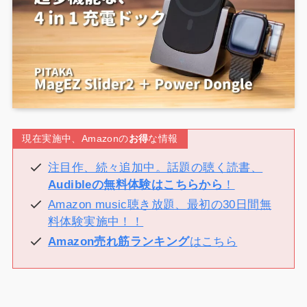
現在実施中、Amazonの
お得
な情報
注目作、続々追加中。話題の聴く読書、
Audibleの無料体験はこちらから
！
Amazon music聴き放題、最初の30日間無
料体験実施中！！
Amazon売れ筋ランキング
はこちら