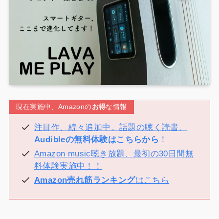
現在実施中、Amazonの
お得
な情報
注目作、続々追加中。話題の聴く読書、
Audibleの無料体験はこちらから
！
Amazon music聴き放題、最初の30日間無
料体験実施中！！
Amazon売れ筋ランキング
はこちら