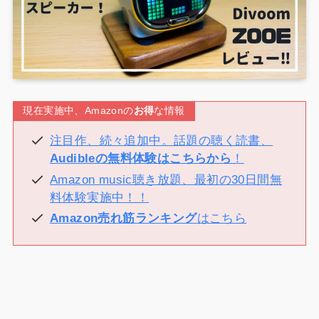
現在実施中、Amazonの
お得
な情報
注目作、続々追加中。話題の聴く読書、
Audibleの無料体験はこちらから
！
Amazon music聴き放題、最初の30日間無
料体験実施中！！
Amazon売れ筋ランキング
はこちら